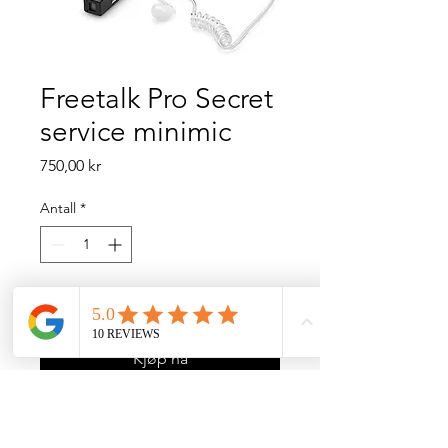
Freetalk Pro Secret
service minimic
Pris
750,00 kr
Antall
*
Legg til i handlekurv
Kjøp nå
Passer til FREETALK PRO OG
FLEX