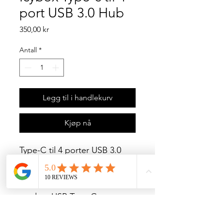
port USB 3.0 Hub
Pris
350,00 kr
Antall
*
Legg til i handlekurv
Kjøp nå
Type-C til 4 porter USB 3.0
Hub er en kompakt og
effektiv løsning for å koble
flere USB-enheter til enheter
med en USB Type-C-port.
Med et elegant