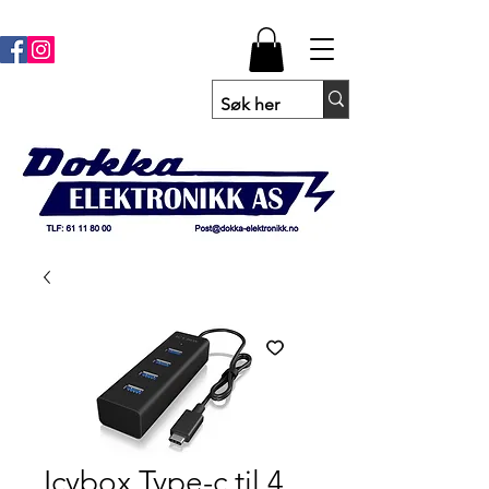
Icybox Type-c til 4