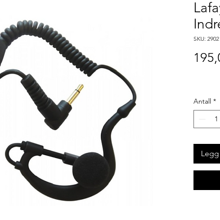
Laf
Indr
SKU: 2902
195,
Antall
*
Legg 