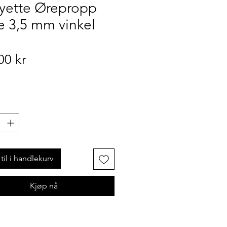
ayette Ørepropp
e 3,5 mm vinkel
Pris
00 kr
til i handlekurv
Kjøp nå