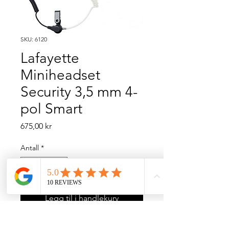
SKU: 6120
Lafayette
Miniheadset
Security 3,5 mm 4-
pol Smart
Pris
675,00 kr
Antall
*
Legg til i handlekurv
Kjøp nå