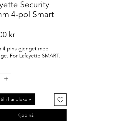
yette Security
mm 4-pol Smart
Pris
00 kr
 4-pins gjenget med
ange. For Lafayette SMART.
til i handlekurv
Kjøp nå