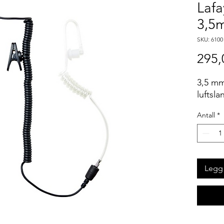
Lafa
3,5
SKU: 6100
295,
3,5 mm
luftsl
Antall
*
Legg 