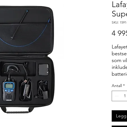
Lafa
Sup
SKU: 1591
4 99
Lafaye
bestse
som vil
inklud
batter
lader.
Antall
*
Legg 