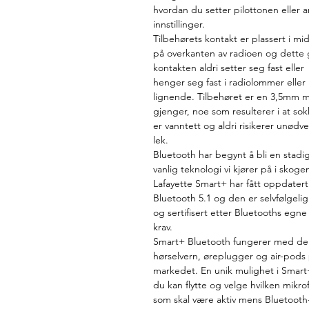
hvordan du setter pilottonen eller 
innstillinger.
Tilbehørets kontakt er plassert i mi
på overkanten av radioen og dette g
kontakten aldri setter seg fast eller
henger seg fast i radiolommer eller
lignende. Tilbehøret er en 3,5mm 
gjenger, noe som resulterer i at so
er vanntett og aldri risikerer unødv
lek.
Bluetooth har begynt å bli en stadi
vanlig teknologi vi kjører på i skoge
Lafayette Smart+ har fått oppdatert
Bluetooth 5.1 og den er selvfølgelig
og sertifisert etter Bluetooths egne
krav.
Smart+ Bluetooth fungerer med de 
hørselvern, øreplugger og air-pods
markedet. En unik mulighet i Smart
du kan flytte og velge hvilken mikro
som skal være aktiv mens Bluetooth