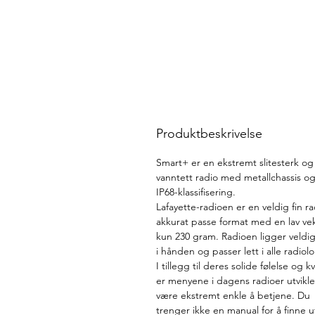
Produktbeskrivelse
Smart+ er en ekstremt slitesterk og
vanntett radio med metallchassis o
IP68-klassifisering.
Lafayette-radioen er en veldig fin ra
akkurat passe format med en lav ve
kun 230 gram. Radioen ligger veldi
i hånden og passer lett i alle radio
I tillegg til deres solide følelse og kv
er menyene i dagens radioer utviklet
være ekstremt enkle å betjene. Du
trenger ikke en manual for å finne u