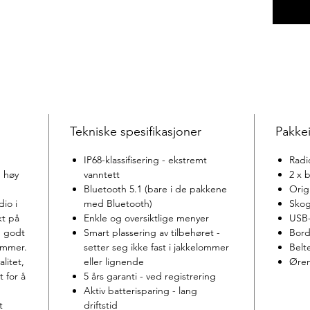
Tekniske spesifikasjoner
Pakke
IP68-klassifisering - ekstremt
Radi
g høy
vanntett
2 x b
Bluetooth 5.1 (bare i de pakkene
Orig
dio i
med Bluetooth)
Skog
kt på
Enkle og oversiktlige menyer
USB-
g godt
Smart plassering av tilbehøret -
Bord
lommer.
setter seg ikke fast i jakkelommer
Belt
alitet,
eller lignende
Ørem
 for å
5 års garanti - ved registrering
Aktiv batterisparing - lang
t
driftstid