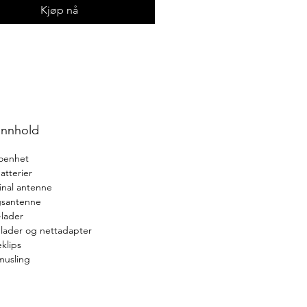
Kjøp nå
innhold
oenhet
atterier
inal antenne
santenne
lader
lader og nettadapter
eklips
usling