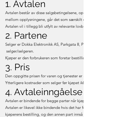
1. Avtalen
Avtalen består av disse salgsbetingelsene, opplysninger gitt i bes
mellom opplysningene, går det som særskilt er avtalt mellom part
Avtalen vil i tillegg bli utfylt av relevante lovbestemmelser som
2. Partene
Selger er Dokka Elektronikk AS, Parkgata 8,
Post@dokka-elektron
selger/selgeren.
Kjøper er den forbrukeren som foretar bestillingen, og betegnes
3. Pris
Den oppgitte prisen for varen og tjenester er den totale prisen kj
Ytterligere kostnader som selger før kjøpet ikke har informert om
4. Avtaleinngåelse
Avtalen er bindende for begge parter når kjøperen har sendt sin be
Avtalen er likevel ikke bindende hvis det har forekommet skrive- ell
kjøperens bestilling, og den annen part innså eller burde ha innsett