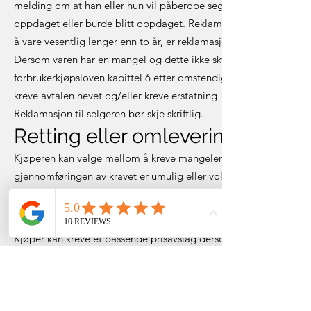
melding om at han eller hun vil påberope seg mangelen. Kjøper h
oppdaget eller burde blitt oppdaget. Reklamasjon kan skje senest
å vare vesentlig lenger enn to år, er reklamasjonsfristen fem år.
Dersom varen har en mangel og dette ikke skyldes kjøperen eller 
forbrukerkjøpsloven kapittel 6 etter omstendighetene holde kjø
kreve avtalen hevet og/eller kreve erstatning fra selgeren.
Reklamasjon til selgeren bør skje skriftlig.
Retting eller omlevering
Kjøperen kan velge mellom å kreve mangelen rettet eller levering
gjennomføringen av kravet er umulig eller volder selgeren urimeli
har i utgangspunktet ikke rett til å foreta mer enn to avhjelpsfo
Prisavslag
Kjøper kan kreve et passende prisavslag dersom varen ikke blir r
pris svarer til forholdet mellom tingens verdi i mangelfull og kon
stedet settes lik mangelens betydning for kjøperen.
Heving