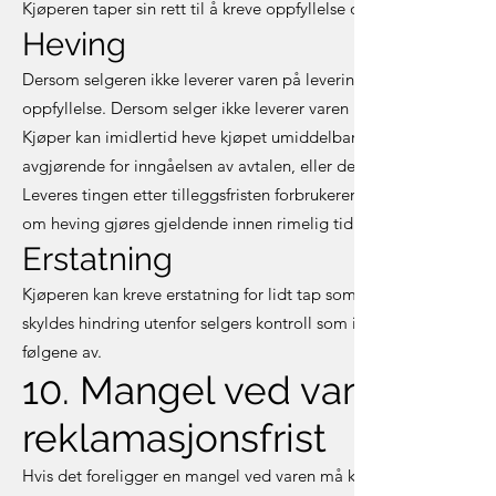
Kjøperen taper sin rett til å kreve oppfyllelse om han eller hun 
Heving
Dersom selgeren ikke leverer varen på leveringstidspunktet, skal k
oppfyllelse. Dersom selger ikke leverer varen innen tilleggsfriste
Kjøper kan imidlertid heve kjøpet umiddelbart hvis selger nekter å
avgjørende for inngåelsen av avtalen, eller dersom kjøperen har 
Leveres tingen etter tilleggsfristen forbrukeren har satt eller et
om heving gjøres gjeldende innen rimelig tid etter at kjøperen fi
Erstatning
Kjøperen kan kreve erstatning for lidt tap som følge av forsinkel
skyldes hindring utenfor selgers kontroll som ikke med rimelighet 
følgene av.
10. Mangel ved varen - kjø
reklamasjonsfrist
Hvis det foreligger en mangel ved varen må kjøper innen rimelig 