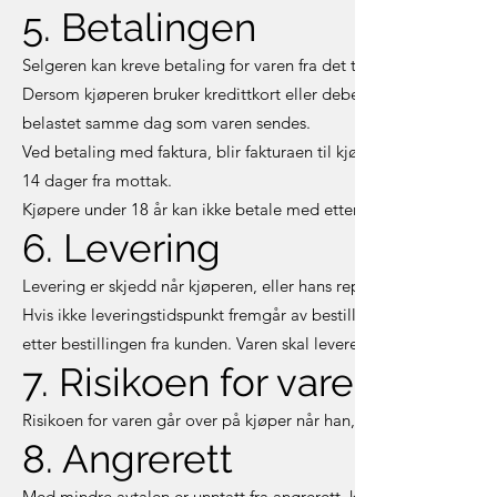
5. Betalingen
Selgeren kan kreve betaling for varen fra det tidspunkt den blir se
Dersom kjøperen bruker kredittkort eller debetkort ved betaling,
belastet samme dag som varen sendes.
Ved betaling med faktura, blir fakturaen til kjøperen utstedt ved
14 dager fra mottak.
Kjøpere under 18 år kan ikke betale med etterfølgende faktura.
6. Levering
Levering er skjedd når kjøperen, eller hans representant, har over
Hvis ikke leveringstidspunkt fremgår av bestillingsløsningen, ska
etter bestillingen fra kunden. Varen skal leveres hos kjøperen me
7. Risikoen for varen
Risikoen for varen går over på kjøper når han, eller kjøpers repres
8. Angrerett
Med mindre avtalen er unntatt fra angrerett, kan kjøperen angre k