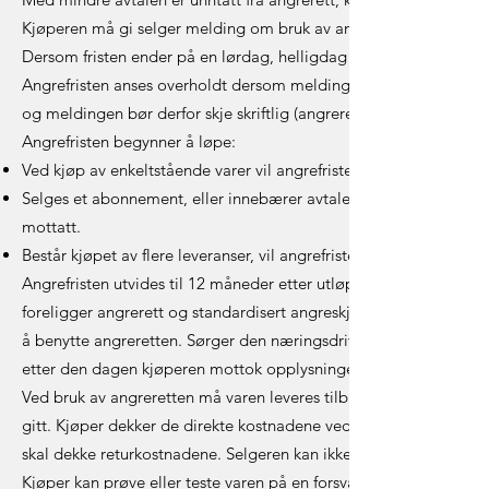
Kjøperen må gi selger melding om bruk av angreretten innen 14 dag
Dersom fristen ender på en lørdag, helligdag eller høytidsdag for
Angrefristen anses overholdt dersom melding er sendt før utløpet 
og meldingen bør derfor skje skriftlig (angrerettskjema, e-post ell
Angrefristen begynner å løpe:
Ved kjøp av enkeltstående varer vil angrefristen løpe fra dagen et
Selges et abonnement, eller innebærer avtalen regelmessig levering
mottatt.
Består kjøpet av flere leveranser, vil angrefristen løpe fra dagen e
Angrefristen utvides til 12 måneder etter utløpet av den opprinne
foreligger angrerett og standardisert angreskjema. Tilsvarende 
å benytte angreretten. Sørger den næringsdrivende for å gi opply
etter den dagen kjøperen mottok opplysningene.
Ved bruk av angreretten må varen leveres tilbake til selgeren u
gitt. Kjøper dekker de direkte kostnadene ved å returnere varen, 
skal dekke returkostnadene. Selgeren kan ikke fastsette gebyr for
Kjøper kan prøve eller teste varen på en forsvarlig måte for å fast