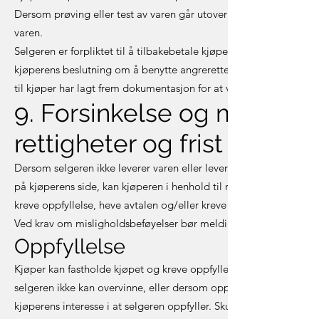
Dersom prøving eller test av varen går utover hva som er forsvarl
varen.
Selgeren er forpliktet til å tilbakebetale kjøpesummen til kjøpe
kjøperens beslutning om å benytte angreretten. Selger har rett til
til kjøper har lagt frem dokumentasjon for at varene er sendt til
9. Forsinkelse og manglen
rettigheter og frist for å m
Dersom selgeren ikke leverer varen eller leverer den for sent i he
på kjøperens side, kan kjøperen i henhold til reglene i forbruke
kreve oppfyllelse, heve avtalen og/eller kreve erstatning fra selge
Ved krav om misligholdsbeføyelser bør meldingen av bevishensyn 
Oppfyllelse
Kjøper kan fastholde kjøpet og kreve oppfyllelse fra selger. Kjøp
selgeren ikke kan overvinne, eller dersom oppfyllelse vil medføre e
kjøperens interesse i at selgeren oppfyller. Skulle vanskene falle b