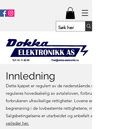
Innledning
Dette kjøpet er regulert av de nedenstående standard salgsbetinge
reguleres hovedsakelig av avtaleloven, forbrukerkjøpsloven, mar
forbrukeren ufravikelige rettigheter. Lovene er tilgjengelig på
begrensning i de lovbestemte rettighetene, men oppstiller partene
Salgsbetingelsene er utarbeidet og anbefalt av Forbrukertilsynet
veileder her.